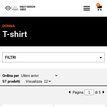
0
DONNA
T-shirt
FILTRI
Ordina per
57 prodotti
Visualizza
Pagina
di 5