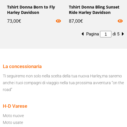
Tshirt Donna Born to Fly
Tshirt Donna Bling Sunset
Harley Davidson
Ride Harley Davidson
73,00
€
87,00
€
Pagina
di 5
La concessionaria
Ti seguiremo non solo nella scelta della tua nuova Harley,ma saremo
anche i tuoi compagni di viaggio nella tua prossima avventura “on the
road”
H-D Varese
Moto nuove
Moto usate