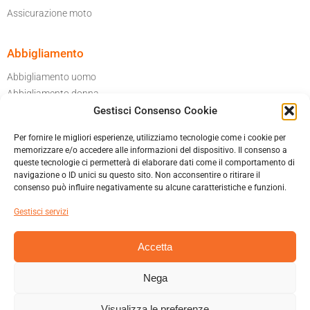
Assicurazione moto
Abbigliamento
Abbigliamento uomo
Abbigliamento donna
Gestisci Consenso Cookie
Per il tuo garage
Accessori moto
Per fornire le migliori esperienze, utilizziamo tecnologie come i cookie per
Caschi
memorizzare e/o accedere alle informazioni del dispositivo. Il consenso a
queste tecnologie ci permetterà di elaborare dati come il comportamento di
navigazione o ID unici su questo sito. Non acconsentire o ritirare il
Informatica privacy
consenso può influire negativamente su alcune caratteristiche e funzioni.
Cookies policy
Gestisci servizi
Condizioni generali di vendita
Accetta
Nega
MAURIZIO TALAMONA & C. SNC – VIA ITALO CREMONA 42B 21045
GAZZADA SCHIANNO (VA)
Visualizza le preferenze