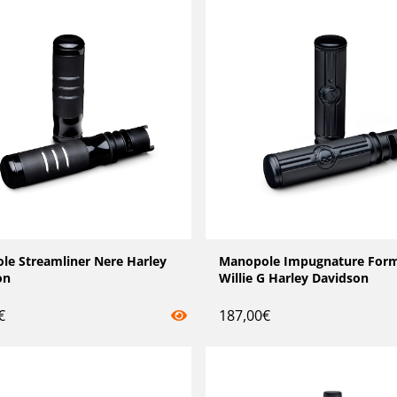
le Streamliner Nere Harley
Manopole Impugnature For
on
Willie G Harley Davidson
€
187,00
€