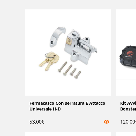
Fermacasco Con serratura E Attacco
Kit Avv
Universale H-D
Booste
53,00
€
120,00