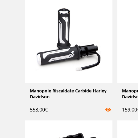
Manopole Riscaldate Carbide Harley
Manopo
Davidson
Davids
553,00
€
159,00