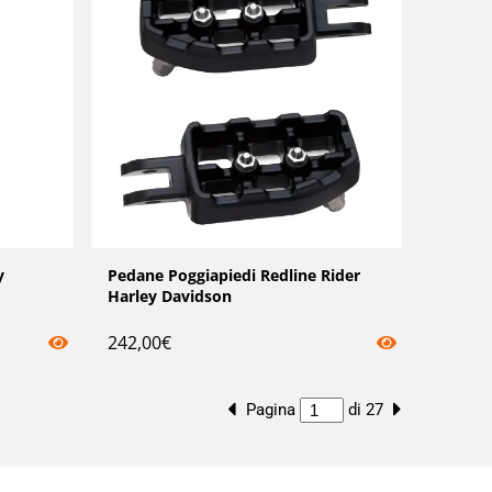
y
Pedane Poggiapiedi Redline Rider
Harley Davidson
242,00
€
Pagina
di 27