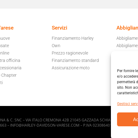
Varese
Servizi
Abbiglia
nuove
Finanziamento Harley
Abbigliam
usate
Own
Abbigliame
nline
Prezzo ragionevole
Per il tuo 
ra officina
Finanziamento standard
Accessori 
cessionaria
Assicurazione moto
Caschi
Per fornire 
 Chapter
e/o accedere
permetterà d
ti
sito. Non ac
caratteristic
Gestisci serv
Ac
A & C. SNC – VIA ITALO CREMONA 42B 21045 GAZZADA SCHIANNO (VA)
663 – INFO@HARLEY-DAVIDSON-VARESE.COM – P.IVA 02308640123