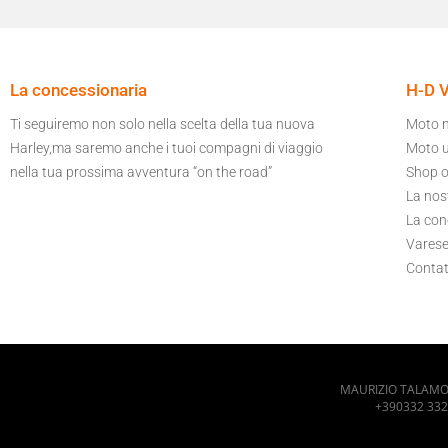
La concessionaria
H-D 
Ti seguiremo non solo nella scelta della tua nuova
Moto 
Harley,ma saremo anche i tuoi compagni di viaggio
Moto 
nella tua prossima avventura “on the road”
Shop o
La nost
La con
Varese
Contat
MAURIZIO TALAMON
+390332 332