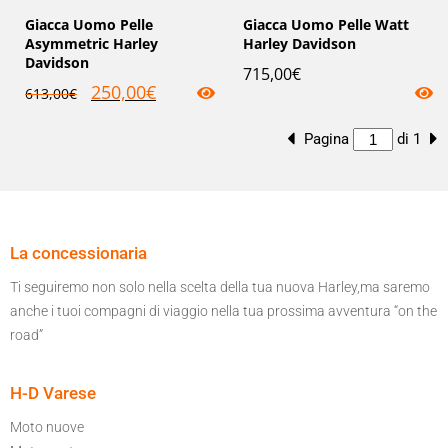
Giacca Uomo Pelle
Giacca Uomo Pelle Watt
Asymmetric Harley
Harley Davidson
Davidson
715,00
€
250,00
€
613,00
€
Pagina
di 1
La concessionaria
Ti seguiremo non solo nella scelta della tua nuova Harley,ma saremo
anche i tuoi compagni di viaggio nella tua prossima avventura “on the
road”
H-D Varese
Moto nuove