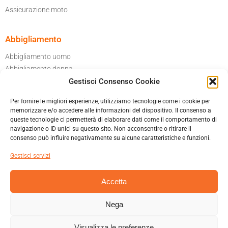
Assicurazione moto
Abbigliamento
Abbigliamento uomo
Abbigliamento donna
Gestisci Consenso Cookie
Per il tuo garage
Accessori moto
Per fornire le migliori esperienze, utilizziamo tecnologie come i cookie per
Caschi
memorizzare e/o accedere alle informazioni del dispositivo. Il consenso a
queste tecnologie ci permetterà di elaborare dati come il comportamento di
navigazione o ID unici su questo sito. Non acconsentire o ritirare il
Informatica privacy
consenso può influire negativamente su alcune caratteristiche e funzioni.
Cookies policy
Gestisci servizi
Condizioni generali di vendita
Accetta
Nega
MAURIZIO TALAMONA & C. SNC – VIA ITALO CREMONA 42B 21045
GAZZADA SCHIANNO (VA)
Visualizza le preferenze