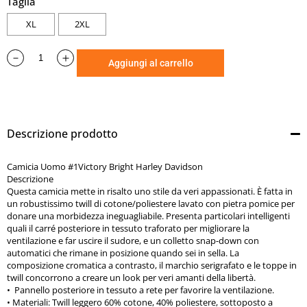
Taglia
serigrafato e le toppe in twill concorrono a creare un look per
XL
2XL
veri amanti della libertà.
•
Pannello posteriore in tessuto a rete per favorire la
ventilazione.
Aggiungi al carrello
•
Materiali:
Twill leggero 60% cotone, 40% poliestere,
sottoposto a trattamento ammorbidente. 100% rete di
poliestere.
•
Chiusura frontale e sui polsini a bottoni.
Descrizione prodotto
• Tasche a filetto con chiusura a pressione.
•
Carré anteriore e posteriore a contrasto. Composizione
Camicia Uomo #1Victory Bright Harley Davidson
manica a contrasto. Colletto con bottoni a pressione
Descrizione
nascosti Polsini regolabili.
Questa camicia mette in risalto uno stile da veri appassionati. È fatta in
un robustissimo twill di cotone/poliestere lavato con pietra pomice per
•
Grafica:
Serigrafie a mano morbida. Toppe in twill
donare una morbidezza ineguagliabile. Presenta particolari intelligenti
stampate, con cucitura diretta.
quali il carré posteriore in tessuto traforato per migliorare la
ventilazione e far uscire il sudore, e un colletto snap-down con
automatici che rimane in posizione quando sei in sella. La
composizione cromatica a contrasto, il marchio serigrafato e le toppe in
twill concorrono a creare un look per veri amanti della libertà.
•
Pannello posteriore in tessuto a rete per favorire la ventilazione.
•
Materiali:
Twill leggero 60% cotone, 40% poliestere, sottoposto a