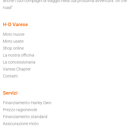
anche i tuoi compagni di viaggio nella tua prossima avventura “on the
road”
H-D Varese
Moto nuove
Moto usate
Shop online
La nostra officina
La concessionaria
Varese Chapter
Contatti
Servizi
Finanziamento Harley Own
Prezzo ragionevole
Finanziamento standard
Assicurazione moto