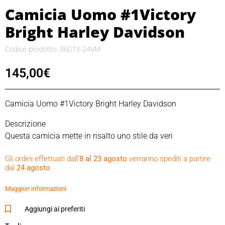
Camicia Uomo #1Victory
Bright Harley Davidson
Codice prodotto: 96073-24VM
145,00
€
Camicia Uomo #1Victory Bright Harley Davidson
Descrizione
Questa camicia mette in risalto uno stile da veri
appassionati. È fatta in un robustissimo twill di
Gli ordini effettuati dall’
8 al 23 agosto
verranno spediti a partire
cotone/poliestere lavato con pietra pomice per donare una
dal
24 agosto
morbidezza ineguagliabile. Presenta particolari intelligenti
quali il carré posteriore in tessuto traforato per migliorare la
Maggiori informazioni
ventilazione e far uscire il sudore, e un colletto snap-down
con automatici che rimane in posizione quando sei in sella.
Aggiungi ai preferiti
La composizione cromatica a contrasto, il marchio