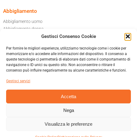
Abbigliamento
Abbigliamento uomo
Abbigliamento donna
Gestisci Consenso Cookie
Per il tuo garage
Accessori moto
Per fornire le migliori esperienze, utilizziamo tecnologie come i cookie per
Caschi
memorizzare e/o accedere alle informazioni del dispositivo. Il consenso a
queste tecnologie ci permetterà di elaborare dati come il comportamento di
navigazione o ID unici su questo sito. Non acconsentire o ritirare il
Informatica privacy
consenso può influire negativamente su alcune caratteristiche e funzioni.
Cookies policy
Gestisci servizi
Condizioni generali di vendita
Accetta
Nega
MAURIZIO TALAMONA & C. SNC – VIA ITALO CREMONA 42B 21045
GAZZADA SCHIANNO (VA)
Visualizza le preferenze
+390332 332663 – INFO@HARLEY-DAVIDSON-VARESE.COM – P.IVA
02308640123