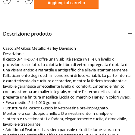
•
Struttura del casco:
Guscio in vetroresina pre-impregnato.
Aggiungi al carrello
Mentoniera con doppio anello a D e rivestimento in
similpelle.
•
Interno e rivestimenti:
La fodera, elegantemente cucita, è
rimovibile, lavabile e traspirante.
Descrizione prodotto
•
Additional Features:
La visiera parasole retrattile fumé
scura con rivestimento antigraffio offre una protezione
Casco 3/4 Gloss Metallic Harley Davidson
UVA/UVB del 95% e allevia istantaneamente l’affaticamento
Descrizione
degli occhi in svariate condizioni di luce. Borsa portacasco
Il casco 3/4 H-D X14 offre una visibilità senza rivali e un livello di
protezione assoluto. La calotta in fibra di vetro impregnata è dotata di
inclusa.
una visiera antisole retrattile e antigraffio che allevia istantaneamente
•
Produttore e certificazione:
Scorpion
l’affaticamento degli occhi in condizioni di luce variabili. La parte interna
è caratterizzata da cuciture decorative, mentre la fodera traspirante e
lavabile garantisce un’eccellente livello di comfort. L’interno è rifinito
con una stampa animalier integrale, mentre l’esterno della calotta
presenta una finitura metallica lucida col marchio Harley in colori vivaci.
•
Peso medio:
2 lb 1.010 grammi.
•
Struttura del casco:
Guscio in vetroresina pre-impregnato.
Mentoniera con doppio anello a D e rivestimento in similpelle.
•
Interno e rivestimenti:
La fodera, elegantemente cucita, è rimovibile,
lavabile e traspirante.
•
Additional Features:
La visiera parasole retrattile fumé scura con