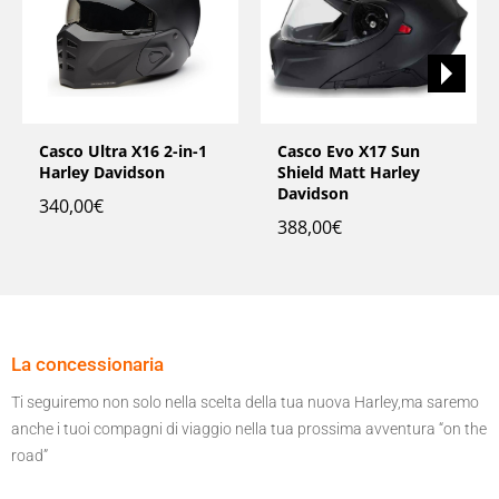
Casco Ultra X16 2-in-1
Casco Evo X17 Sun
Harley Davidson
Shield Matt Harley
Davidson
340,00
€
388,00
€
La concessionaria
Ti seguiremo non solo nella scelta della tua nuova Harley,ma saremo
anche i tuoi compagni di viaggio nella tua prossima avventura “on the
road”