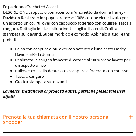
Grafica stampata sul davanti
Felpa donna Crocheted Accent
DESCRIZIONE cappuccio con accento all’uncinetto da donna Harley-
La merce, trattandosi di prodotti outlet, potrebbe presentare
Davidson Realizzato in spugna francese 100% cotone viene lavato per
lievi difetti
un aspetto unico. Pullover con cappuccio foderato con coulisse. Tasca a
canguro. Dettaglio in pizzo all’uncinetto sugli orli laterali. Grafica
stampata sul davanti. Super morbido e comodo! Abbinalo ai tuoi jeans
preferiti!
Felpa con cappuccio pullover con accento all’uncinetto Harley-
Davidson® da donna
Realizzato in spugna francese di cotone al 100% viene lavato per
un aspetto unico
Pullover con collo dentellato e cappuccio foderato con coulisse
Tasca a canguro
Grafica stampata sul davanti
La merce, trattandosi di prodotti outlet, potrebbe presentare lievi
difetti
Prenota la tua chiamata con il nostro personal
shopper