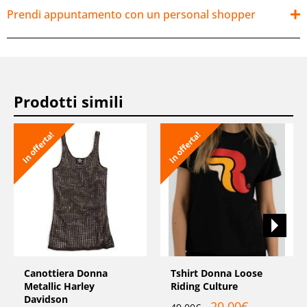
Prendi appuntamento con un personal shopper
Prodotti simili
In offerta!
In offerta!
Canottiera Donna
Tshirt Donna Loose
Metallic Harley
Riding Culture
Davidson
20,00
€