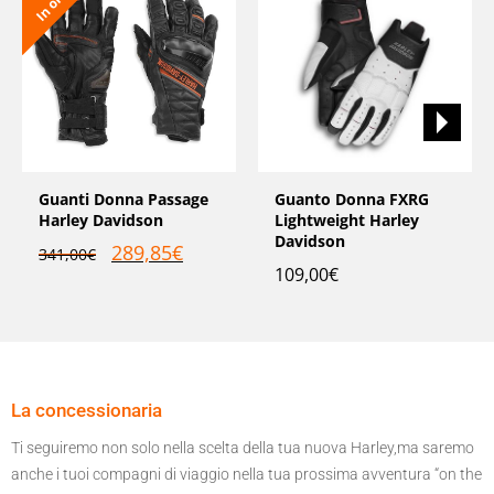
Guanti Donna Passage
Guanto Donna FXRG
Harley Davidson
Lightweight Harley
Davidson
289,85
€
341,00
€
109,00
€
La concessionaria
Ti seguiremo non solo nella scelta della tua nuova Harley,ma saremo
anche i tuoi compagni di viaggio nella tua prossima avventura “on the