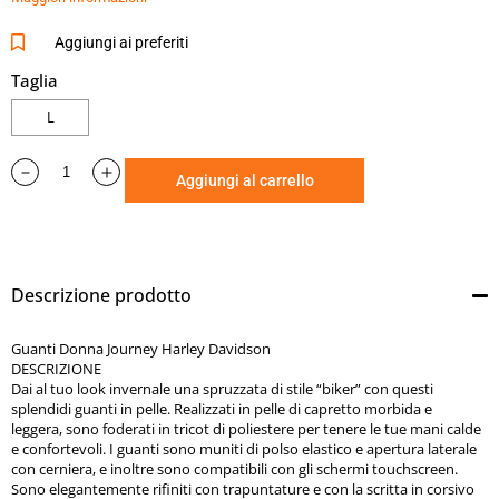
sono compatibili con gli schermi touchscreen. Sono
elegantemente rifiniti con trapuntature e con la scritta in
Aggiungi ai preferiti
corsivo del nostro marchio, per un look che non dà
Taglia
nell’occhio e che si abbina facilmente a qualsiasi capo
L
invernale della collezione H-D.
•
Materiali:
Pelle di capra leggera con fodera in tricot di
poliestere.
Aggiungi al carrello
•
Chiusura:
Polso elasticizzato. Cerniera sull’orlo.
•
Dettagli del modello:
Compatibile con schermi touchscreen.
•
Grafica:
Ricamo diretto.
Descrizione prodotto
Guanti Donna Journey Harley Davidson
DESCRIZIONE
Dai al tuo look invernale una spruzzata di stile “biker” con questi
splendidi guanti in pelle. Realizzati in pelle di capretto morbida e
leggera, sono foderati in tricot di poliestere per tenere le tue mani calde
e confortevoli. I guanti sono muniti di polso elastico e apertura laterale
con cerniera, e inoltre sono compatibili con gli schermi touchscreen.
Sono elegantemente rifiniti con trapuntature e con la scritta in corsivo