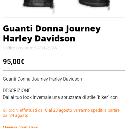
Guanti Donna Journey
Harley Davidson
Codice prodotto: 97701-23VW
95,00
€
Guanti Donna Journey Harley Davidson
DESCRIZIONE
Dai al tuo look invernale una spruzzata di stile “biker” con
questi splendidi guanti in pelle. Realizzati in pelle di capretto
Gli ordini effettuati dall’
8 al 23 agosto
verranno spediti a partire
morbida e leggera, sono foderati in tricot di poliestere per
dal
24 agosto
tenere le tue mani calde e confortevoli. I guanti sono muniti
di polso elastico e apertura laterale con cerniera, e inoltre
Maggiori informazioni