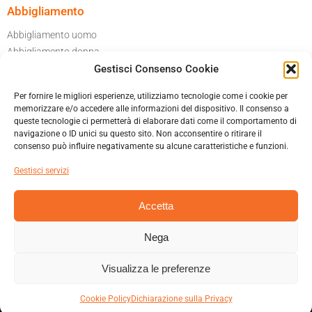
Abbigliamento
Abbigliamento uomo
Abbigliamento donna
Per il tuo garage
Gestisci Consenso Cookie
Accessori moto
Per fornire le migliori esperienze, utilizziamo tecnologie come i cookie per
Caschi
memorizzare e/o accedere alle informazioni del dispositivo. Il consenso a
queste tecnologie ci permetterà di elaborare dati come il comportamento di
navigazione o ID unici su questo sito. Non acconsentire o ritirare il
Informatica privacy
consenso può influire negativamente su alcune caratteristiche e funzioni.
Cookies policy
Gestisci servizi
Condizioni generali di vendita
Accetta
Nega
MAURIZIO TALAMONA & C. SNC – VIA ITALO CREMONA 42B 21045
GAZZADA SCHIANNO (VA)
Visualizza le preferenze
+390332 332663 – INFO@HARLEY-DAVIDSON-VARESE.COM – P.IVA
02308640123
Cookie Policy
Dichiarazione sulla Privacy