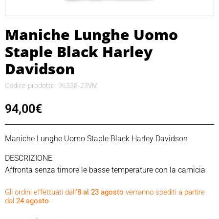
Maniche Lunghe Uomo
Staple Black Harley
Davidson
Codice prodotto: 96338-23VM
94,00
€
Maniche Lunghe Uomo Staple Black Harley Davidson
DESCRIZIONE
Affronta senza timore le basse temperature con la camicia
termica Staple. Perfetta da indossare come strato di base
Gli ordini effettuati dall’
8 al 23 agosto
verranno spediti a partire
sotto abbigliamento più pesante, questa camicia è realizzata
dal
24 agosto
in tessuto termico misto a nido d’ape cotone/poliestere. Le
grafiche ad alto contrasto richiamano lo stile delle maglie da