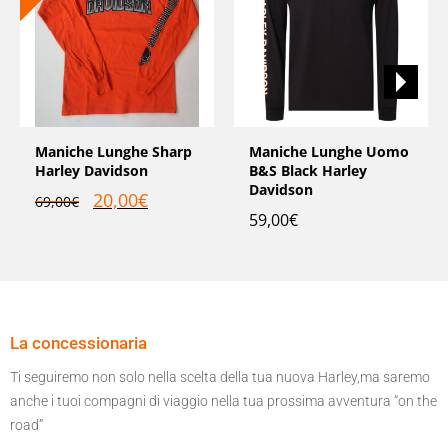
Maniche Lunghe Sharp
Maniche Lunghe Uomo
Harley Davidson
B&S Black Harley
Davidson
20,00
€
69,00
€
59,00
€
La concessionaria
Ti seguiremo non solo nella scelta della tua nuova Harley,ma saremo
anche i tuoi compagni di viaggio nella tua prossima avventura “on the
road”