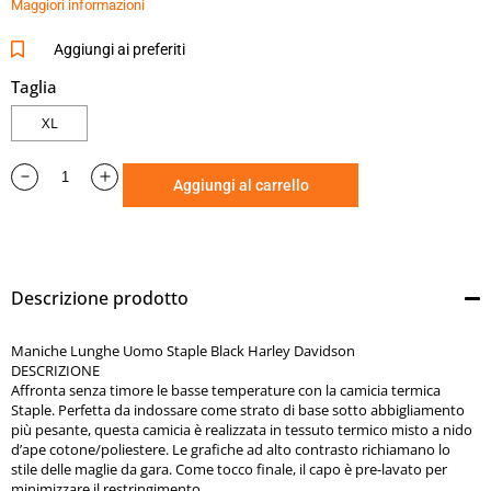
Maggiori informazioni
gara. Come tocco finale, il capo è pre-lavato per minimizzare
il restringimento.
Aggiungi ai preferiti
•
Materiali:
Maglia termica a nido d’ape, 60% cotone e 40%
Taglia
poliestere, per ridurre al minimo i restringimenti.
XL
•
Dettagli del modello:
Polsini e scollo in tessuto a coste.
•
Grafica:
Etichetta brandizzata. Appliqué in tessuto jersey.
Aggiungi al carrello
Descrizione prodotto
Maniche Lunghe Uomo Staple Black Harley Davidson
DESCRIZIONE
Affronta senza timore le basse temperature con la camicia termica
Staple. Perfetta da indossare come strato di base sotto abbigliamento
più pesante, questa camicia è realizzata in tessuto termico misto a nido
d’ape cotone/poliestere. Le grafiche ad alto contrasto richiamano lo
stile delle maglie da gara. Come tocco finale, il capo è pre-lavato per
minimizzare il restringimento.