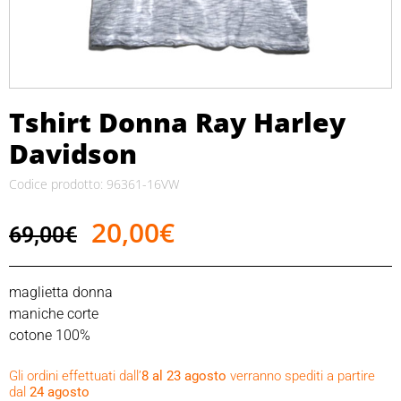
Tshirt Donna Ray Harley
Davidson
Codice prodotto: 96361-16VW
20,00
€
69,00
€
maglietta donna
maniche corte
cotone 100%
tasca sul petto a sx
Gli ordini effettuati dall’
8 al 23 agosto
verranno spediti a partire
colore grigio
dal
24 agosto
La merce, trattandosi di prodotti outlet, potrebbe presentare