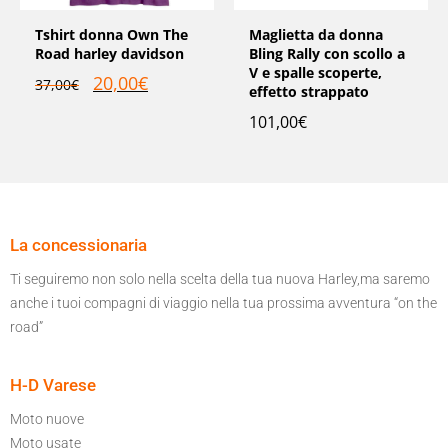
Tshirt donna Own The
Maglietta da donna
Road harley davidson
Bling Rally con scollo a
V e spalle scoperte,
20,00
€
37,00
€
effetto strappato
101,00
€
La concessionaria
Ti seguiremo non solo nella scelta della tua nuova Harley,ma saremo
anche i tuoi compagni di viaggio nella tua prossima avventura “on the
road”
H-D Varese
Moto nuove
Moto usate