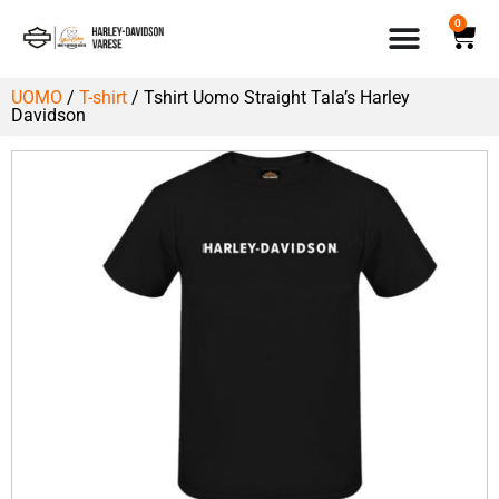
0
UOMO
/
T-shirt
/ Tshirt Uomo Straight Tala’s Harley
Davidson