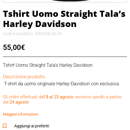
Tshirt Uomo Straight Tala’s
Harley Davidson
Codice prodotto: 3000508-BLCK
55,00
€
Tshirt Uomo Straight Tala’s Harley Davidson
Descrizione prodotto
T-shirt da uomo originale Harley-Davidson con esclusiva
scritta TALA’S CUSTOM VARESE ITALY posteriore
Gli ordini effettuati dall’
8 al 23 agosto
verranno spediti a partire
dal
24 agosto
100% Cotone
Girocollo
Maggiori informazioni
Vestibilità classica
Colore nero
Aggiungi ai preferiti