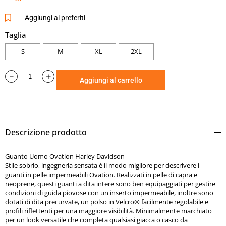
riflettenti per una maggiore visibilità. Minimalmente
marchiato per un look versatile che completa qualsiasi
Aggiungi ai preferiti
giacca o casco da equitazione Harley-Davidson.
Taglia
Rimani all’asciutto:
S
M
XL
2XL
Inserto impermeabile
Aggiungi al carrello
Vestibilità e mobilità:
30° Dita precurvate
Materiali:
Pelle di capra e neoprene
Descrizione prodotto
Additional Features:
Guanto Uomo Ovation Harley Davidson
Compatibile con touchscreen. Bordi in materiale
Stile sobrio, ingegneria sensata è il modo migliore per descrivere i
riflettente 3M™ Scotchlite™.
guanti in pelle impermeabili Ovation. Realizzati in pelle di capra e
neoprene, questi guanti a dita intere sono ben equipaggiati per gestire
Certification:
condizioni di guida piovose con un inserto impermeabile, inoltre sono
dotati di dita precurvate, un polso in Velcro® facilmente regolabile e
Certified to EN 13594:2015, Level 1.
profili riflettenti per una maggiore visibilità. Minimalmente marchiato
per un look versatile che completa qualsiasi giacca o casco da