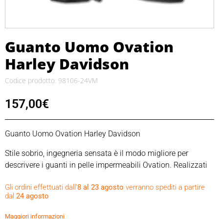
Guanto Uomo Ovation
Harley Davidson
Codice prodotto: 98106-24VM
157,00
€
Guanto Uomo Ovation Harley Davidson
Stile sobrio, ingegneria sensata è il modo migliore per
descrivere i guanti in pelle impermeabili Ovation. Realizzati
in pelle di capra e neoprene, questi guanti a dita intere sono
Gli ordini effettuati dall’
8 al 23 agosto
verranno spediti a partire
ben equipaggiati per gestire condizioni di guida piovose con
dal
24 agosto
un inserto impermeabile, inoltre sono dotati di dita
precurvate, un polso in Velcro® facilmente regolabile e profili
Maggiori informazioni