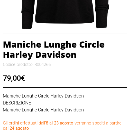
Maniche Lunghe Circle
Harley Davidson
Codice prodotto: R004266
79,00
€
Maniche Lunghe Circle Harley Davidson
DESCRIZIONE
Maniche Lunghe Circle Harley Davidson
Materiale : cotone 95%-spandex 5%
Gli ordini effettuati dall’
8 al 23 agosto
verranno spediti a partire
Girocollo
dal
24 agosto