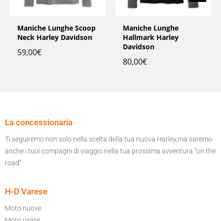
Maniche Lunghe Scoop
Maniche Lunghe
Neck Harley Davidson
Hallmark Harley
Davidson
59,00
€
80,00
€
La concessionaria
Ti seguiremo non solo nella scelta della tua nuova Harley,ma saremo
anche i tuoi compagni di viaggio nella tua prossima avventura “on the
road”
H-D Varese
Moto nuove
Moto usate