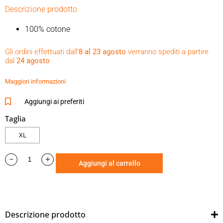
Descrizione prodotto
100% cotone
Vestibilità classica
Gli ordini effettuati dall’
8 al 23 agosto
verranno spediti a partire
Scollo rotondo
dal
24 agosto
Colore: nero – logo bar&shield scritte sulle maniche
laterali
Maggiori informazioni
stampa concessionaria posteriore
TALA’S CUSTOM
HARLEY DAVIDSON VARESE
Aggiungi ai preferiti
Taglia
XL
Aggiungi al carrello
Descrizione prodotto