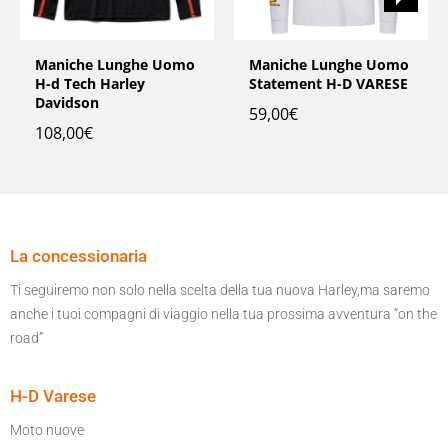
Maniche Lunghe Uomo
Maniche Lunghe Uomo
H-d Tech Harley
Statement H-D VARESE
Davidson
59,00
€
108,00
€
La concessionaria
Ti seguiremo non solo nella scelta della tua nuova Harley,ma saremo
anche i tuoi compagni di viaggio nella tua prossima avventura “on the
road”
H-D Varese
Moto nuove