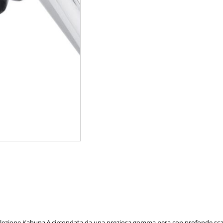
ollezione Kahuna è circondata da una preziosa gomma nera con profonde scanal