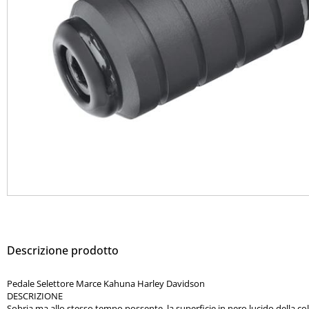
Descrizione prodotto
Pedale Selettore Marce Kahuna Harley Davidson
DESCRIZIONE
Sobria ma allo stesso tempo possente, la superficie in nero lucido della c