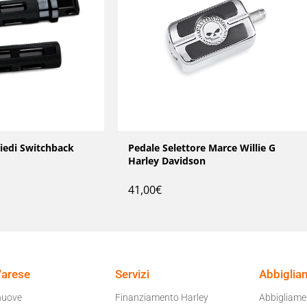
iedi Switchback
Pedale Selettore Marce Willie G
Harley Davidson
41,00
€
Varese
Servizi
Abbiglia
nuove
Finanziamento Harley
Abbigliam