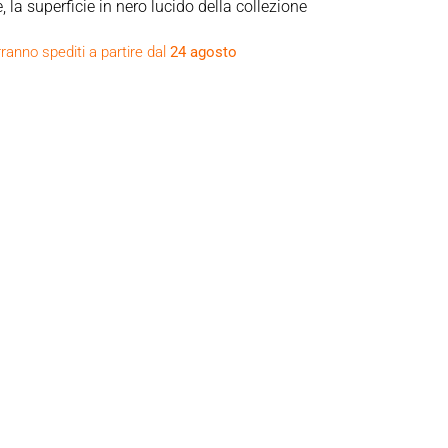
la superficie in nero lucido della collezione
 gomma nera con profonde scanalature che
ranno spediti a partire dal
24 agosto
™
RSC
’06-’17 con comandi avanzati e modelli