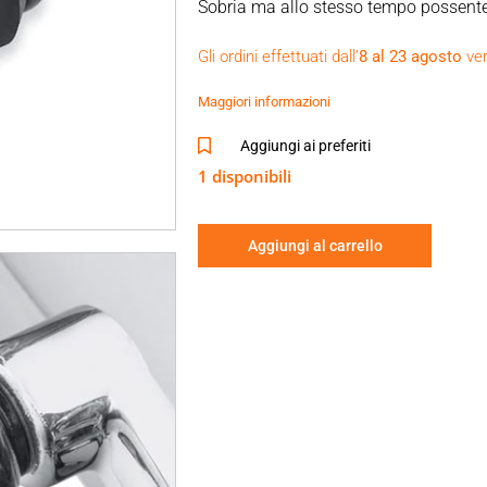
Sobria ma allo stesso tempo possente, 
Kahuna è circondata da una preziosa
Gli ordini effettuati dall’
8 al 23 agosto
ver
offre grip e attrito nei punti giusti.
DETTAGLI
Maggiori informazioni
Per tutti i modelli (esclusi i modelli V
XR ’08-’13).
Aggiungi ai preferiti
1 disponibili
Aggiungi al carrello