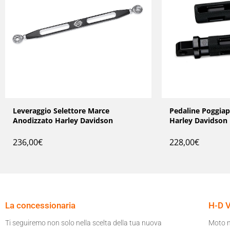
Leveraggio Selettore Marce
Pedaline Poggiap
Anodizzato Harley Davidson
Harley Davidson
236,00
€
228,00
€
La concessionaria
H-D 
Ti seguiremo non solo nella scelta della tua nuova
Moto 