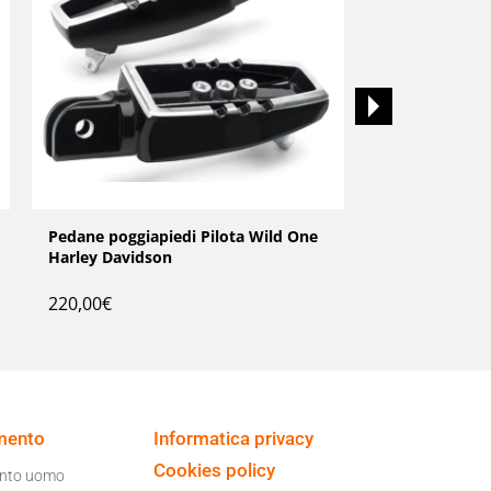
Pedane poggiapiedi Pilota Wild One
Pedale Selett
Harley Davidson
Harley Davids
220,00
€
47,00
€
mento
Informatica privacy
Cookies policy
ento uomo