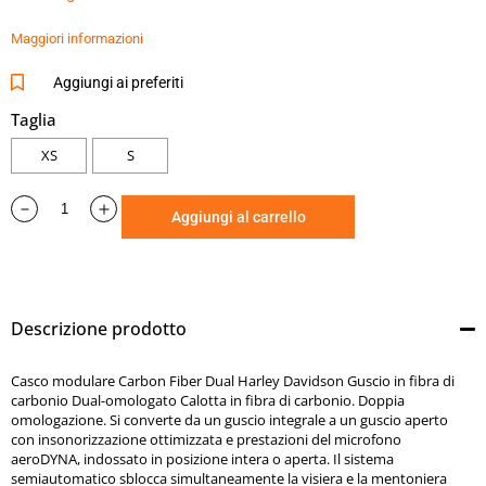
ottimizzata e prestazioni del microfono aeroDYNA, indossato
in posizione intera o aperta.
Maggiori informazioni
Il sistema semiautomatico sblocca simultaneamente la
visiera e la mentoniera per farli scorrere e
Aggiungi ai preferiti
posizionarsi in posizione (per rilasciare la mentoniera dalla
Taglia
calotta integrale, estrarla, quindi spingere verso l’alto).
XS
S
Sistema di ritenzione della fibbia Microlock. Sfiato del
canale. Visiera parasole integrata one-touch.
Visiera antigraffio e antiappannamento con sistema visiera a
Aggiungi al carrello
sgancio rapido per una facile sostituzione.
La fodera comfort rimovibile e lavabile è traspirante e
antimicrobica.
Adatto per cuffie da casco P&A.
Descrizione prodotto
Borsa per casco inclusa.
Soddisfa i requisiti ECE 22-05.
Casco modulare Carbon Fiber Dual Harley Davidson Guscio in fibra di
Peso 1.720 grammi.
carbonio Dual-omologato Calotta in fibra di carbonio. Doppia
Prodotto da squalo.
omologazione. Si converte da un guscio integrale a un guscio aperto
con insonorizzazione ottimizzata e prestazioni del microfono
aeroDYNA, indossato in posizione intera o aperta. Il sistema
semiautomatico sblocca simultaneamente la visiera e la mentoniera