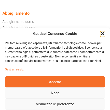
Abbigliamento
Abbigliamento uomo
Abbigliamento donna
Gestisci Consenso Cookie
Per il tuo garage
Accessori moto
Per fornire le migliori esperienze, utilizziamo tecnologie come i cookie per
Caschi
memorizzare e/o accedere alle informazioni del dispositivo. Il consenso a
queste tecnologie ci permetterà di elaborare dati come il comportamento di
navigazione o ID unici su questo sito. Non acconsentire o ritirare il
Informatica privacy
consenso può influire negativamente su alcune caratteristiche e funzioni.
Cookies policy
Gestisci servizi
Condizioni generali di vendita
Accetta
Nega
MAURIZIO TALAMONA & C. SNC – VIA ITALO CREMONA 42B 21045
GAZZADA SCHIANNO (VA)
Visualizza le preferenze
+390332 332663 – INFO@HARLEY-DAVIDSON-VARESE.COM – P.IVA