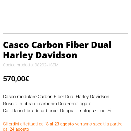
Casco Carbon Fiber Dual
Harley Davidson
Codice prodotto: 98292-16EM
570,00
€
Casco modulare Carbon Fiber Dual Harley Davidson
Guscio in fibra di carbonio Dual-omologato
Calotta in fibra di carbonio. Doppia omologazione. Si
converte da un guscio integrale a un guscio aperto con
Gli ordini effettuati dall’
8 al 23 agosto
verranno spediti a partire
insonorizzazione
dal
24 agosto